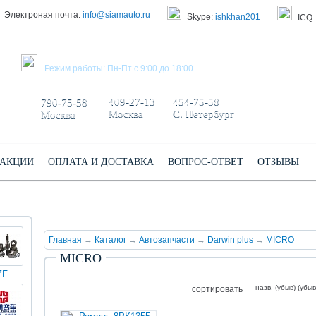
Электроная почта:
info@siamauto.ru
Skype:
ishkhan201
ICQ:
ЗАКАЗАТЬ ЗВОНОК
Режим работы: Пн-Пт с 9:00 до 18:00
+7 495/
+7 499/
+7 812/
409-27-13
454-75-58
790-75-58
Москва
С. Петербург
Москва
АКЦИИ
ОПЛАТА И ДОСТАВКА
ВОПРОС-ОТВЕТ
ОТЗЫВЫ
Главная
→
Каталог
→
Автозапчасти
→
Darwin plus
→
MICRO
MICRO
ZF
КИНГ
Darwin
Volvo
Scania
TATRA
Yuchai
ЛОНГ
plus
назв. (убыв) (убыв
сортировать
(XMQ)