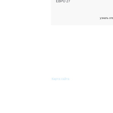
ЕВРО 2?
узнать от
© 2011—2026 «Сиам-Групп»
Оптовая торговля автомобильными
запасными частями.
Карта сайта