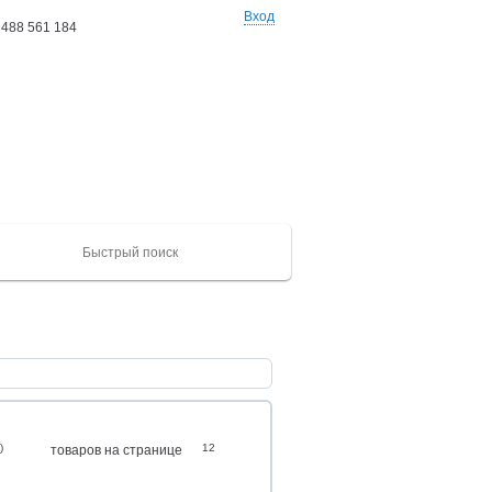
Вход
 488 561 184
Ваши заказы: 0 товаров
на сумму 0 руб
ХАЙГЕР
CAMC
Mercedes
Catepillar
FAW
ЮТОНГ
Shacma
(KLQ)
ZK
)
12
товаров на странице