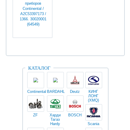
приборов
Continental /
А2С53397173 /
1366. 30020001
(64549)
Уточняйте у
менеджеров
КАТАЛОГ
Continental
BARDAHL
Deutz
КИНГ
Darwin
V
ЛОНГ
plus
(XMQ)
ZF
Харди
BOSCH
Тагаз
Hardy
Scania
Разное
I