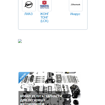
ЛИАЗ
ЖОНГ
Икарус
Фильтры
ТОНГ
Fleetguard
(LCK)