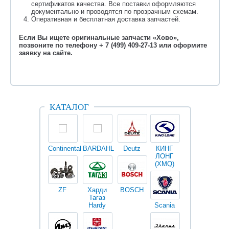
сертификатов качества. Все поставки оформляются
документально и проводятся по прозрачным схемам.
Оперативная и бесплатная доставка запчастей.
Если Вы ищете оригинальные запчасти «Хово»,
позвоните по телефону + 7 (499) 409-27-13 или оформите
заявку на сайте.
КАТАЛОГ
Continental
BARDAHL
Deutz
КИНГ
Darwin
V
ЛОНГ
plus
(XMQ)
ZF
Харди
BOSCH
Тагаз
Hardy
Scania
Разное
I