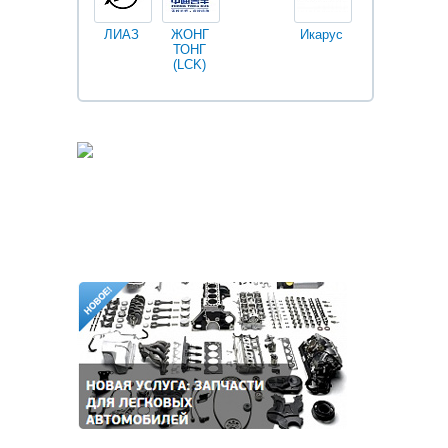
ЛИАЗ
ЖОНГ
Икарус
Фильтры
ТОНГ
Fleetguard
(LCK)