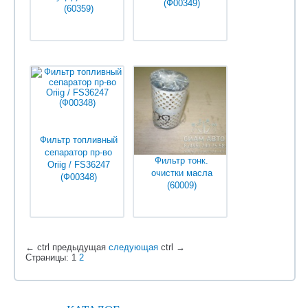
(Ф00349)
(60359)
Уточняйте у
Уточняйте у
менеджеров
менеджеров
Фильтр топливный
сепаратор пр-во
Фильтр тонк.
Oriig / FS36247
очистки масла
(Ф00348)
(60009)
Уточняйте у
Уточняйте у
менеджеров
менеджеров
←
ctrl
предыдущая
следующая
ctrl
→
Страницы:
1
2