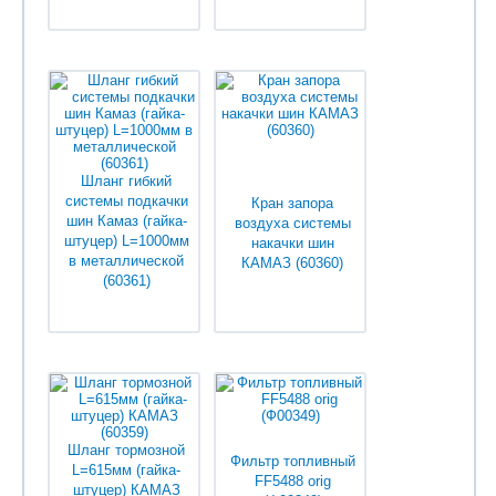
Уточняйте у
Уточняйте у
менеджеров
менеджеров
Шланг гибкий
системы подкачки
Кран запора
шин Камаз (гайка-
воздуха системы
штуцер) L=1000мм
накачки шин
в металлической
КАМАЗ (60360)
(60361)
Уточняйте у
Уточняйте у
менеджеров
менеджеров
Шланг тормозной
Фильтр топливный
L=615мм (гайка-
FF5488 orig
штуцер) КАМАЗ