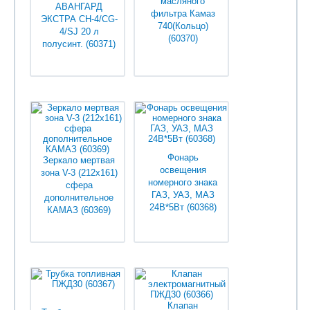
масляного
АВАНГАРД
фильтра Камаз
ЭКСТРА CH-4/CG-
740(Кольцо)
4/SJ 20 л
(60370)
полусинт. (60371)
Уточняйте у
Уточняйте у
менеджеров
менеджеров
Фонарь
Зеркало мертвая
освещения
зона V-3 (212х161)
номерного знака
сфера
ГАЗ, УАЗ, МАЗ
дополнительное
24В*5Вт (60368)
КАМАЗ (60369)
Уточняйте у
Уточняйте у
менеджеров
менеджеров
Клапан