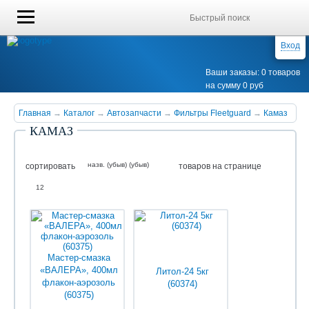
Вход
Ваши заказы: 0 товаров
на сумму 0 руб
Главная
→
Каталог
→
Автозапчасти
→
Фильтры Fleetguard
→
Камаз
КАМАЗ
назв. (убыв) (убыв)
сортировать
товаров на странице
12
Мастер-смазка
«ВАЛЕРА», 400мл
Литол-24 5кг
флакон-аэрозоль
(60374)
(60375)