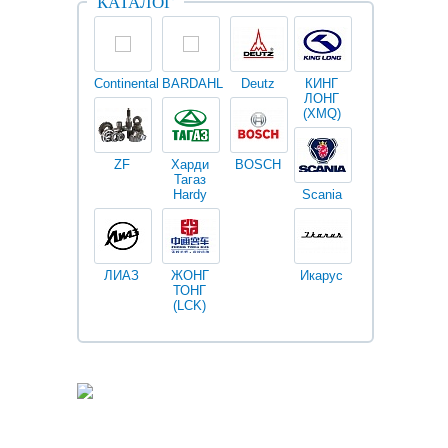
КАТАЛОГ
Continental
BARDAHL
Deutz
КИНГ
Darwin
V
ЛОНГ
plus
(XMQ)
ZF
Харди
BOSCH
Тагаз
Hardy
Scania
Разное
I
ЛИАЗ
ЖОНГ
Икарус
Фильтры
ТОНГ
Fleetguard
(LCK)