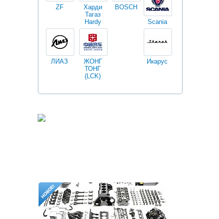
ZF
Харди
BOSCH
Тагаз
Hardy
Scania
Разное
I
ЛИАЗ
ЖОНГ
Икарус
Фильтры
ТОНГ
Fleetguard
(LCK)