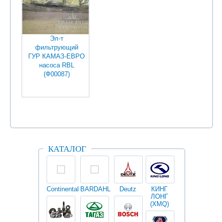
Эл-т
фильтрующий
ГУР КАМАЗ-ЕВРО
насоса RBL
(Ф00087)
Уточняйте у
менеджеров
КАТАЛОГ
Continental
BARDAHL
Deutz
КИНГ
Darwin
V
ЛОНГ
plus
(XMQ)