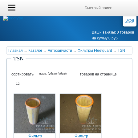
Вход
Ваши заказы: 0 товаров
на сумму 0 руб
Главная
→
Каталог
→
Автозапчасти
→
Фильтры Fleetguard
→
TSN
TSN
назв. (убыв) (убыв)
сортировать
товаров на странице
12
Фильтр
Фильтр