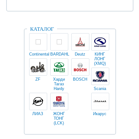
КАТАЛОГ
Continental
BARDAHL
Deutz
КИНГ
Darwin
V
ЛОНГ
plus
(XMQ)
ZF
Харди
BOSCH
Тагаз
Hardy
Scania
Разное
I
ЛИАЗ
ЖОНГ
Икарус
Фильтры
ТОНГ
Fleetguard
(LCK)