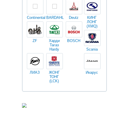
Continental
BARDAHL
Deutz
КИНГ
Darwin
V
ЛОНГ
plus
(XMQ)
ZF
Харди
BOSCH
Тагаз
Hardy
Scania
Разное
I
ЛИАЗ
ЖОНГ
Икарус
Фильтры
ТОНГ
Fleetguard
(LCK)