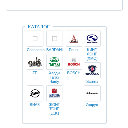
КАТАЛОГ
Continental
BARDAHL
Deutz
КИНГ
Darwin
V
ЛОНГ
plus
(XMQ)
ZF
Харди
BOSCH
Тагаз
Hardy
Scania
Разное
I
ЛИАЗ
ЖОНГ
Икарус
Фильтры
ТОНГ
Fleetguard
(LCK)