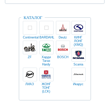
КАТАЛОГ
Continental
BARDAHL
Deutz
КИНГ
Darwin
V
ЛОНГ
plus
(XMQ)
ZF
Харди
BOSCH
Тагаз
Hardy
Scania
Разное
I
ЛИАЗ
ЖОНГ
Икарус
Фильтры
ТОНГ
Fleetguard
(LCK)