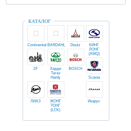
КАТАЛОГ
Continental
BARDAHL
Deutz
КИНГ
Darwin
V
ЛОНГ
plus
(XMQ)
ZF
Харди
BOSCH
Тагаз
Hardy
Scania
Разное
I
ЛИАЗ
ЖОНГ
Икарус
Фильтры
ТОНГ
Fleetguard
(LCK)