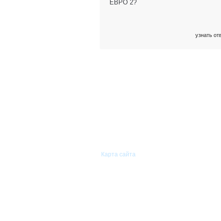
ЕВРО 2?
узнать от
© 2011—2026 «Сиам-Групп»
Оптовая торговля автомобильными
запасными частями.
Карта сайта