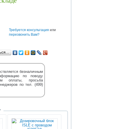
складе
BAW
CUMMINS
DONGFENG
TEREX
DENSO
HOWO
HYUNDAI
е
Требуется консультация
или
перезвонить Вам?
ться…
ствляется безналичным
нформацию по поводу
м оплаты, просьба
енеджеров по тел. (499)
Т