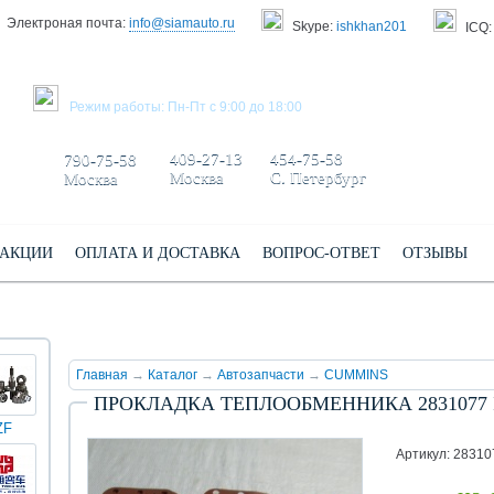
Электроная почта:
info@siamauto.ru
Skype:
ishkhan201
ICQ:
ЗАКАЗАТЬ ЗВОНОК
Режим работы: Пн-Пт с 9:00 до 18:00
+7 495/
+7 499/
+7 812/
409-27-13
454-75-58
790-75-58
Москва
С. Петербург
Москва
АКЦИИ
ОПЛАТА И ДОСТАВКА
ВОПРОС-ОТВЕТ
ОТЗЫВЫ
Главная
→
Каталог
→
Автозапчасти
→
CUMMINS
ПРОКЛАДКА ТЕПЛООБМЕННИКА 2831077 IS
ZF
КИНГ
Darwin
Volvo
Scania
TATRA
Yuchai
ЛОНГ
plus
Артикул: 28310
(XMQ)