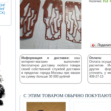
на 
Наличие:
ОНГ
ОНГ
MAN
ГОЛДЕН
CK)
Разное
Iveco
Икарус
Фильтры
ДРАГОН
Уточняйт
Fleetguard
(XML)
Подели
Информация о доставке:
наш
Оплата:
интернет-магазин выполняет
Оплата осуще
бесплатную доставку любого товара
расчетом. И
своей собственной службой доставки
других фор
в пределах города Москвы при заказе
уточнять у м
на сумму больше 30 000 рублей
409-27-13
С ЭТИМ ТОВАРОМ ОБЫЧНО ПОКУПАЮ