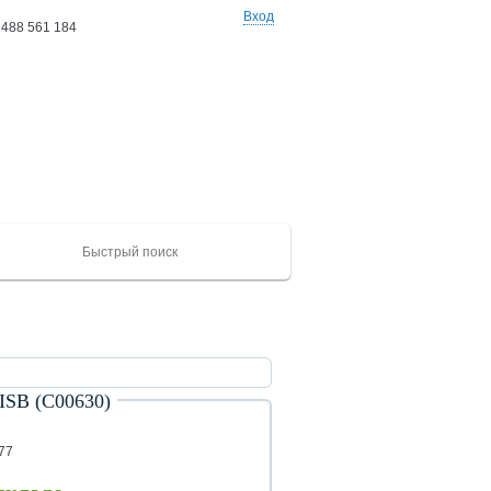
Вход
 488 561 184
Ваши заказы: 0 товаров
на сумму 0 руб
B (С00630)
ХАЙГЕР
CAMC
Mercedes
Catepillar
FAW
ЮТОНГ
Shacma
(KLQ)
ZK
77