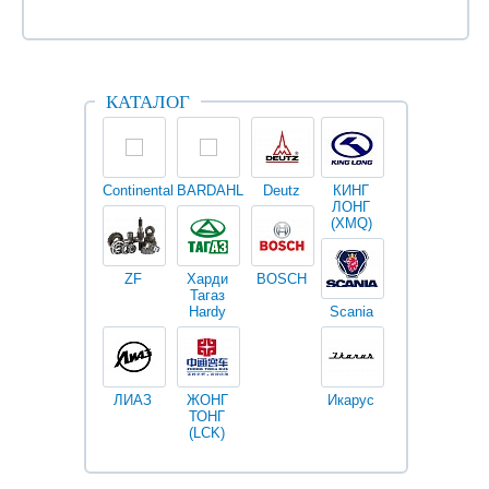
КАТАЛОГ
Continental
BARDAHL
Deutz
КИНГ
Darwin
V
ЛОНГ
plus
(XMQ)
ZF
Харди
BOSCH
Тагаз
Hardy
Scania
Разное
I
ЛИАЗ
ЖОНГ
Икарус
Фильтры
ТОНГ
Fleetguard
(LCK)