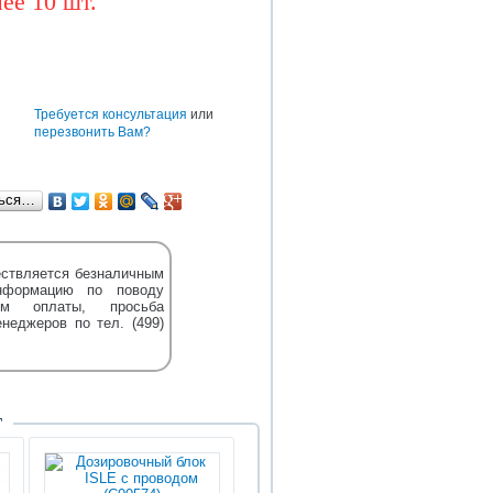
ее 10 шт.
BAW
CUMMINS
DONGFENG
TEREX
DENSO
HOWO
HYUNDAI
е
Требуется консультация
или
перезвонить Вам?
ться…
ствляется безналичным
нформацию по поводу
м оплаты, просьба
енеджеров по тел. (499)
Т