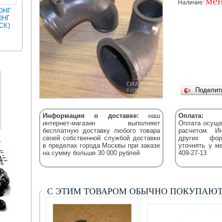
мен
Наличие:
ОНГ
ОНГ
MAN
ГОЛДЕН
CK)
Разное
Iveco
Икарус
Фильтры
ДРАГОН
Уточняйт
Fleetguard
(XML)
Подели
Информация о доставке:
наш
Оплата:
интернет-магазин выполняет
Оплата осуще
бесплатную доставку любого товара
расчетом. И
своей собственной службой доставки
других фор
в пределах города Москвы при заказе
уточнять у м
на сумму больше 30 000 рублей
409-27-13
С ЭТИМ ТОВАРОМ ОБЫЧНО ПОКУПАЮ