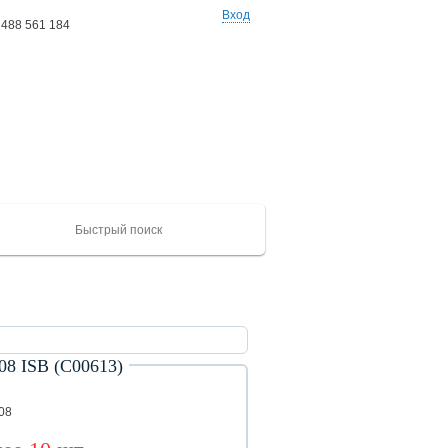
Вход
 488 561 184
Ваши заказы: 0 товаров
на сумму 0 руб
ISB (С00613)
ХАЙГЕР
CAMC
Mercedes
Catepillar
FAW
ЮТОНГ
Shacma
(KLQ)
ZK
08