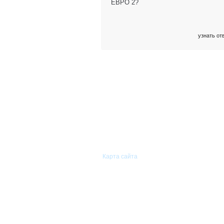
ЕВРО 2?
узнать от
© 2011—2026 «Сиам-Групп»
Оптовая торговля автомобильными
запасными частями.
Карта сайта