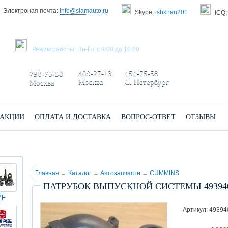
Электроная почта:
info@siamauto.ru
Skype:
ishkhan201
ICQ:
ЗАКАЗАТЬ ЗВОНОК
Режим работы: Пн-Пт с 9:00 до 18:00
+7 495/
+7 499/
+7 812/
409-27-13
454-75-58
790-75-58
Москва
С. Петербург
Москва
АКЦИИ
ОПЛАТА И ДОСТАВКА
ВОПРОС-ОТВЕТ
ОТЗЫВЫ
Главная
→
Каталог
→
Автозапчасти
→
CUMMINS
ПАТРУБОК ВЫПУСКНОЙ СИСТЕМЫ 4939408 
ZF
КИНГ
Darwin
Volvo
Scania
TATRA
Yuchai
ЛОНГ
plus
Артикул: 49394
(XMQ)