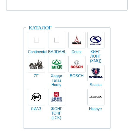
КАТАЛОГ
Continental
BARDAHL
Deutz
КИНГ
Darwin
V
ЛОНГ
plus
(XMQ)
ZF
Харди
BOSCH
Тагаз
Hardy
Scania
Разное
I
ЛИАЗ
ЖОНГ
Икарус
Фильтры
ТОНГ
Fleetguard
(LCK)