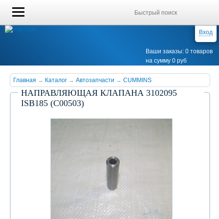
Вход
Ваши заказы: 0 товаров
на сумму 0 руб
Главная
→
Каталог
→
Автозапчасти
→
CUMMINS
НАПРАВЛЯЮЩАЯ КЛАПАНА 3102095
ISB185 (С00503)