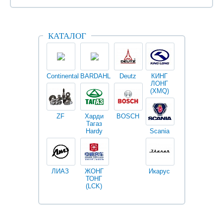
КАТАЛОГ
Continental
BARDAHL
Deutz
КИНГ
Darwin
V
ЛОНГ
plus
(XMQ)
ZF
Харди
BOSCH
Тагаз
Hardy
Scania
Разное
I
ЛИАЗ
ЖОНГ
Икарус
Фильтры
ТОНГ
Fleetguard
(LCK)