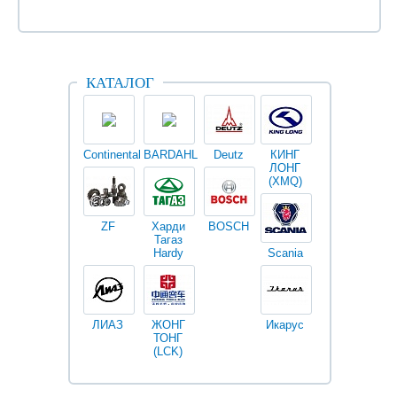
КАТАЛОГ
Continental
BARDAHL
Deutz
КИНГ
Darwin
V
ЛОНГ
plus
(XMQ)
ZF
Харди
BOSCH
Тагаз
Hardy
Scania
Разное
I
ЛИАЗ
ЖОНГ
Икарус
Фильтры
ТОНГ
Fleetguard
(LCK)