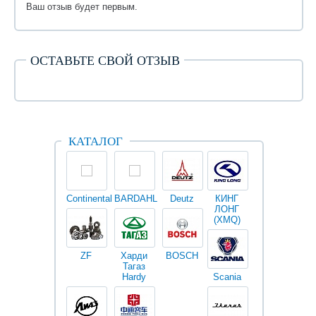
Ваш отзыв будет первым.
ОСТАВЬТЕ СВОЙ ОТЗЫВ
КАТАЛОГ
Continental
BARDAHL
Deutz
КИНГ
Darwin
V
ЛОНГ
plus
(XMQ)
ZF
Харди
BOSCH
Тагаз
Hardy
Scania
Разное
I