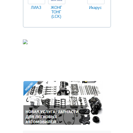
ЛИАЗ
ЖОНГ
Икарус
Фильтры
ТОНГ
Fleetguard
(LCK)