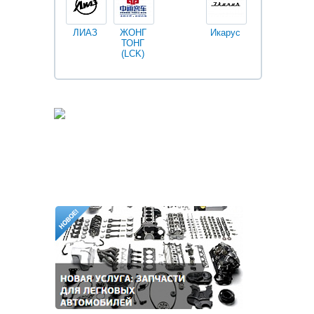
ЛИАЗ
ЖОНГ
Икарус
Фильтры
ТОНГ
Fleetguard
(LCK)