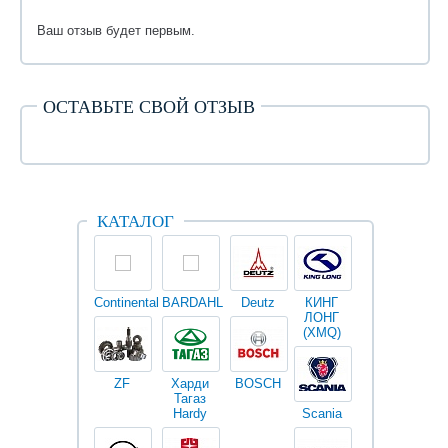
Ваш отзыв будет первым.
ОСТАВЬТЕ СВОЙ ОТЗЫВ
КАТАЛОГ
Continental
BARDAHL
Deutz
КИНГ
Darwin
V
ЛОНГ
plus
(XMQ)
ZF
Харди
BOSCH
Тагаз
Hardy
Scania
Разное
I