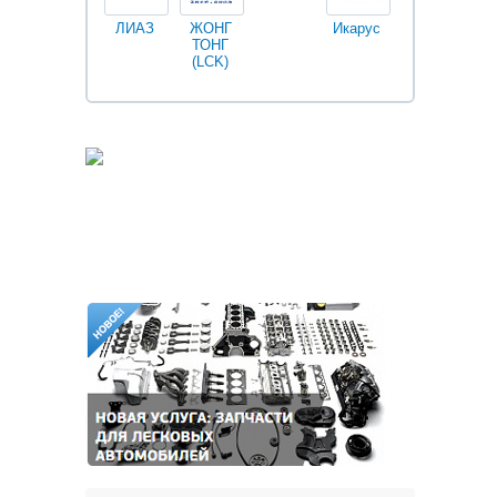
ЛИАЗ
ЖОНГ
Икарус
Фильтры
ТОНГ
Fleetguard
(LCK)