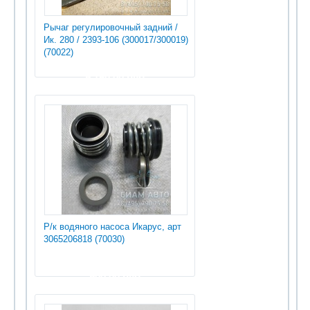
Рычаг регулировочный задний /
Ик. 280 / 2393-106 (300017/300019)
(70022)
9 750.00 руб
Р/к водяного насоса Икарус, арт
3065206818 (70030)
900.00 руб