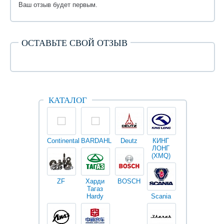
Ваш отзыв будет первым.
ОСТАВЬТЕ СВОЙ ОТЗЫВ
КАТАЛОГ
Continental
BARDAHL
Deutz
КИНГ
Darwin
V
ЛОНГ
plus
(XMQ)
ZF
Харди
BOSCH
Тагаз
Hardy
Scania
Разное
I