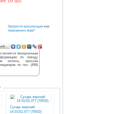
ее 10 шт.
BAW
CUMMINS
DONGFENG
TEREX
DENSO
HOWO
HYUNDAI
е
Требуется консультация
или
перезвонить Вам?
ться…
ствляется безналичным
нформацию по поводу
м оплаты, просьба
енеджеров по тел. (499)
Т
Сухарь верхний
14.01311.077 (70032)