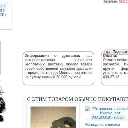
мен
Наличие:
ОНГ
ОНГ
MAN
ГОЛДЕН
CK)
Разное
Iveco
Икарус
Фильтры
ДРАГОН
Уточняйт
Fleetguard
(XML)
Подели
Информация о доставке:
наш
Оплата:
интернет-магазин выполняет
Оплата осуще
бесплатную доставку любого товара
расчетом. И
своей собственной службой доставки
других фор
в пределах города Москвы при заказе
уточнять у м
на сумму больше 30 000 рублей
409-27-13
С ЭТИМ ТОВАРОМ ОБЫЧНО ПОКУПАЮ
Р/к водяного насоса