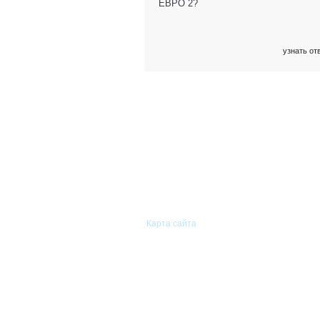
ЕВРО 2?
узнать от
© 2011—2026 «Сиам-Групп»
Оптовая торговля автомобильными
запасными частями.
Карта сайта