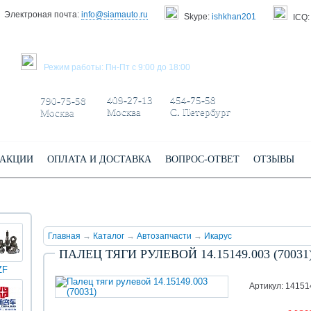
Электроная почта:
info@siamauto.ru
Skype:
ishkhan201
ICQ:
ЗАКАЗАТЬ ЗВОНОК
Режим работы: Пн-Пт с 9:00 до 18:00
+7 495/
+7 499/
+7 812/
409-27-13
454-75-58
790-75-58
Москва
С. Петербург
Москва
АКЦИИ
ОПЛАТА И ДОСТАВКА
ВОПРОС-ОТВЕТ
ОТЗЫВЫ
Главная
→
Каталог
→
Автозапчасти
→
Икарус
ПАЛЕЦ ТЯГИ РУЛЕВОЙ 14.15149.003 (70031
ZF
КИНГ
Darwin
Volvo
Scania
TATRA
Yuchai
ЛОНГ
plus
Артикул: 1415
(XMQ)