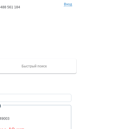
Вход
 488 561 184
Ваши заказы: 0 товаров
на сумму 0 руб
)
ХАЙГЕР
CAMC
Mercedes
Catepillar
FAW
ЮТОНГ
Shacma
(KLQ)
ZK
149003