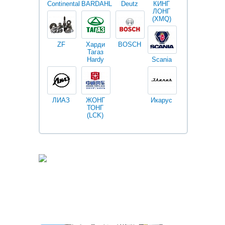
Continental
BARDAHL
Deutz
КИНГ
Darwin
V
ЛОНГ
plus
(XMQ)
ZF
Харди
BOSCH
Тагаз
Hardy
Scania
Разное
I
ЛИАЗ
ЖОНГ
Икарус
Фильтры
ТОНГ
Fleetguard
(LCK)