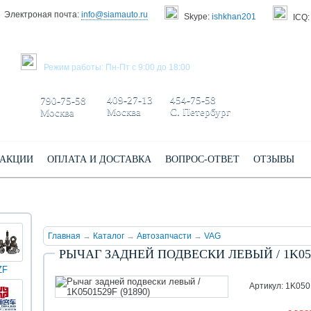
Электроная почта:
info@siamauto.ru
Skype:
ishkhan201
ICQ:
ЗАКАЗАТЬ ЗВОНОК
Режим работы: Пн-Пт с 9:00 до 18:00
+7 495/
+7 499/
+7 812/
409-27-13
454-75-58
790-75-58
Москва
С. Петербург
Москва
АКЦИИ
ОПЛАТА И ДОСТАВКА
ВОПРОС-ОТВЕТ
ОТЗЫВЫ
Главная
→
Каталог
→
Автозапчасти
→
VAG
РЫЧАГ ЗАДНЕЙ ПОДВЕСКИ ЛЕВЫЙ / 1K0501
ZF
КИНГ
Darwin
Volvo
Scania
TATRA
Yuchai
ЛОНГ
plus
Артикул: 1K05
(XMQ)