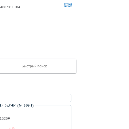
Вход
 488 561 184
Ваши заказы: 0 товаров
на сумму 0 руб
529F (91890)
ХАЙГЕР
CAMC
Mercedes
Catepillar
FAW
ЮТОНГ
Shacma
(KLQ)
ZK
01529F