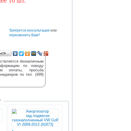
ее 10 шт.
BAW
CUMMINS
DONGFENG
TEREX
DENSO
HOWO
HYUNDAI
е
Требуется консультация
или
перезвонить Вам?
ться…
ствляется безналичным
нформацию по поводу
м оплаты, просьба
енеджеров по тел. (499)
Т