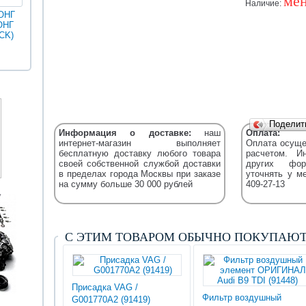
мен
Наличие:
ОНГ
ОНГ
MAN
ГОЛДЕН
CK)
Разное
Iveco
Икарус
Фильтры
ДРАГОН
Уточняйт
Fleetguard
(XML)
Подели
Информация о доставке:
наш
Оплата:
интернет-магазин выполняет
Оплата осуще
бесплатную доставку любого товара
расчетом. И
своей собственной службой доставки
других фор
в пределах города Москвы при заказе
уточнять у м
на сумму больше 30 000 рублей
409-27-13
С ЭТИМ ТОВАРОМ ОБЫЧНО ПОКУПАЮ
Присадка VAG /
Фильтр воздушный
G001770A2 (91419)