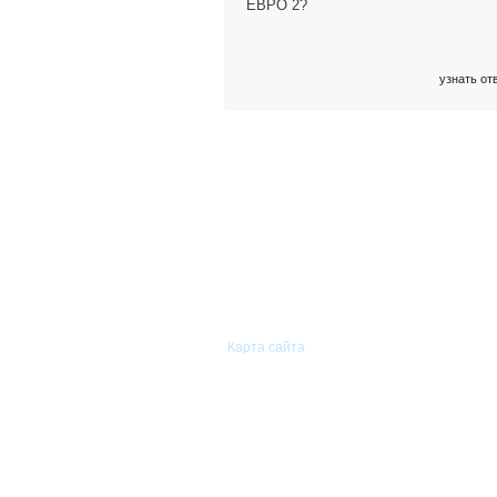
ЕВРО 2?
узнать от
© 2011—2026 «Сиам-Групп»
Оптовая торговля автомобильными
запасными частями.
Карта сайта