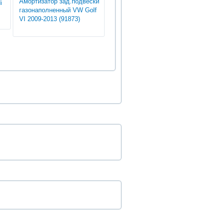
Амортизатор зад.подвески
i
газонаполненный VW Golf
VI 2009-2013 (91873)