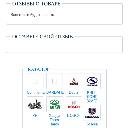
ОТЗЫВЫ О ТОВАРЕ
Ваш отзыв будет первым.
ОСТАВЬТЕ СВОЙ ОТЗЫВ
КАТАЛОГ
Continental
BARDAHL
Deutz
КИНГ
Darwin
V
ЛОНГ
plus
(XMQ)
ZF
Харди
BOSCH
Тагаз
Hardy
Scania
Разное
I