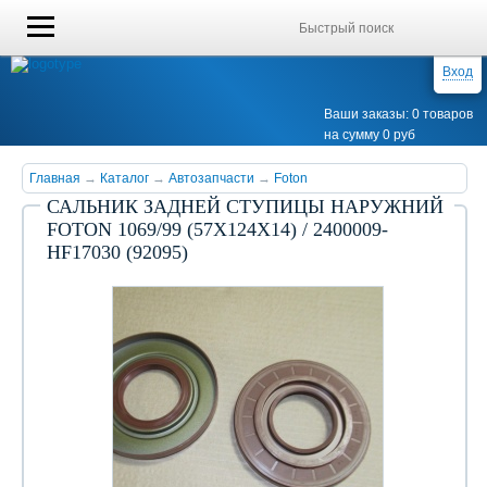
Вход
Ваши заказы: 0 товаров
на сумму 0 руб
Главная
→
Каталог
→
Автозапчасти
→
Foton
САЛЬНИК ЗАДНЕЙ СТУПИЦЫ НАРУЖНИЙ
FOTON 1069/99 (57X124X14) / 2400009-
HF17030 (92095)