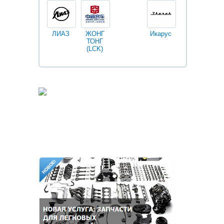
ЛИАЗ
ЖОНГ
Икарус
Фильтры
ТОНГ
Fleetguard
(LCK)