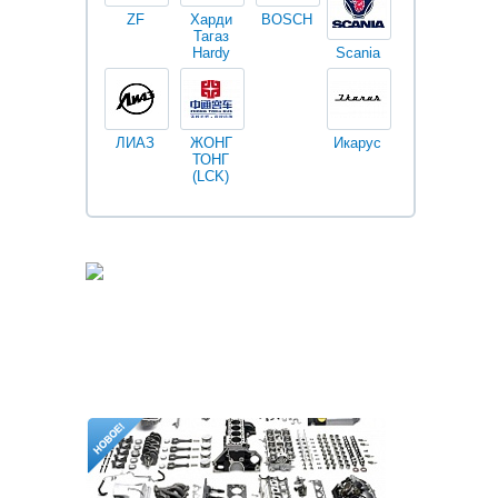
ZF
Харди
BOSCH
Тагаз
Hardy
Scania
Разное
I
ЛИАЗ
ЖОНГ
Икарус
Фильтры
ТОНГ
Fleetguard
(LCK)