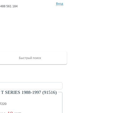
Вход
 488 561 184
Ваши заказы: 0 товаров
на сумму 0 руб
ERIES 1988-1997 (91516)
ХАЙГЕР
CAMC
Mercedes
Catepillar
FAW
ЮТОНГ
Shacma
(KLQ)
ZK
87220