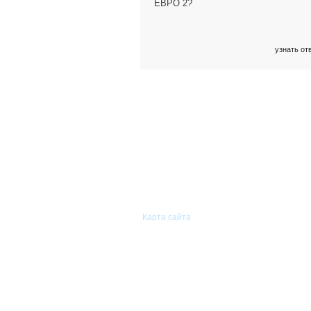
ЕВРО 2?
узнать от
© 2011—2026 «Сиам-Групп»
Оптовая торговля автомобильными
запасными частями.
Карта сайта