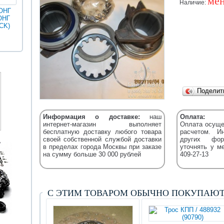
мен
Наличие:
ОНГ
ОНГ
MAN
ГОЛДЕН
CK)
Разное
Iveco
Икарус
Фильтры
ДРАГОН
Уточняйт
Fleetguard
(XML)
Подели
Информация о доставке:
наш
Оплата:
интернет-магазин выполняет
Оплата осуще
бесплатную доставку любого товара
расчетом. И
своей собственной службой доставки
других фор
в пределах города Москвы при заказе
уточнять у м
на сумму больше 30 000 рублей
409-27-13
С ЭТИМ ТОВАРОМ ОБЫЧНО ПОКУПАЮ