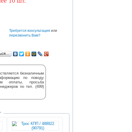
ее 10 шт.
BAW
CUMMINS
DONGFENG
TEREX
DENSO
HOWO
HYUNDAI
е
Требуется консультация
или
перезвонить Вам?
ться…
ствляется безналичным
нформацию по поводу
м оплаты, просьба
енеджеров по тел. (499)
Т