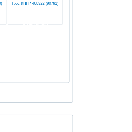
0)
Трос КПП / 488922 (90791)
6 750.00 руб