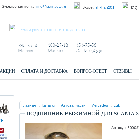
Электроная почта:
info@siamauto.ru
Skype:
ishkhan201
ICQ:
ЗАКАЗАТЬ ЗВОНОК
Режим работы: Пн-Пт с 9:00 до 18:00
+7 495/
+7 499/
+7 812/
409-27-13
454-75-58
790-75-58
Москва
С. Петербург
Москва
АКЦИИ
ОПЛАТА И ДОСТАВКА
ВОПРОС-ОТВЕТ
ОТЗЫВЫ
Главная
→
Каталог
→
Автозапчасти
→
Mercedes
→
Luk
ПОДШИПНИК ВЫЖИМНОЙ ДЛЯ SCANIA 3 T S
ZF
КИНГ
Darwin
Volvo
Scania
TATRA
Yuchai
ЛОНГ
plus
Артикул: 5000
(XMQ)