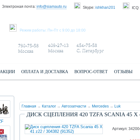
Электроная почта:
info@siamauto.ru
Skype:
ishkhan201
ICQ:
ЗАКАЗАТЬ ЗВОНОК
Режим работы: Пн-Пт с 9:00 до 18:00
+7 495/
+7 499/
+7 812/
409-27-13
454-75-58
790-75-58
Москва
С. Петербург
Москва
АКЦИИ
ОПЛАТА И ДОСТАВКА
ВОПРОС-ОТВЕТ
ОТЗЫВЫ
Главная
→
Каталог
→
Автозапчасти
→
Mercedes
→
Luk
ДИСК СЦЕПЛЕНИЯ 420 TZFA SCANIA 45 X 41 
ZF
КИНГ
Darwin
Volvo
Scania
TATRA
Yuchai
ЛОНГ
plus
Артикул: 34200
(XMQ)