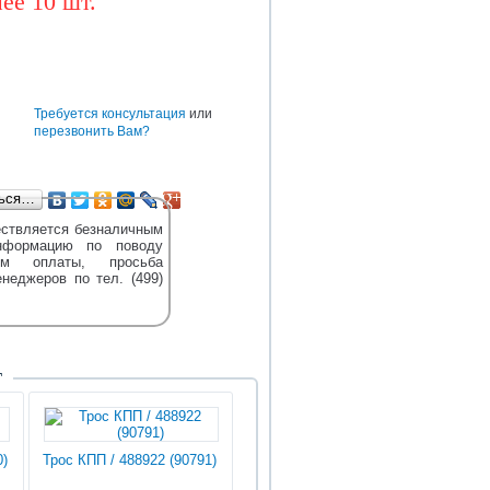
ее 10 шт.
BAW
CUMMINS
DONGFENG
TEREX
DENSO
HOWO
HYUNDAI
е
Требуется консультация
или
перезвонить Вам?
ться…
ствляется безналичным
нформацию по поводу
м оплаты, просьба
енеджеров по тел. (499)
Т
0)
Трос КПП / 488922 (90791)