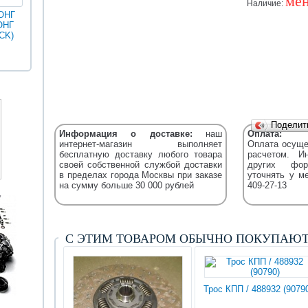
мен
Наличие:
ОНГ
ОНГ
MAN
ГОЛДЕН
CK)
Разное
Iveco
Икарус
Фильтры
ДРАГОН
Уточняйт
Fleetguard
(XML)
Подели
Информация о доставке:
наш
Оплата:
интернет-магазин выполняет
Оплата осуще
бесплатную доставку любого товара
расчетом. И
своей собственной службой доставки
других фор
в пределах города Москвы при заказе
уточнять у м
на сумму больше 30 000 рублей
409-27-13
С ЭТИМ ТОВАРОМ ОБЫЧНО ПОКУПАЮ
Трос КПП / 488932 (9079