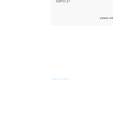
ЕВРО 2?
узнать от
© 2011—2026 «Сиам-Групп»
Оптовая торговля автомобильными
запасными частями.
Карта сайта