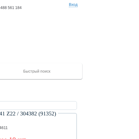
Вход
 488 561 184
Ваши заказы: 0 товаров
на сумму 0 руб
Z22 / 304382 (91352)
ХАЙГЕР
CAMC
Mercedes
Catepillar
FAW
ЮТОНГ
Shacma
(KLQ)
ZK
4611