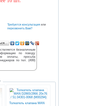
ее 10 шт.
BAW
CUMMINS
DONGFENG
TEREX
DENSO
HOWO
HYUNDAI
е
Требуется консультация
или
перезвонить Вам?
ться…
ствляется безналичным
нформацию по поводу
м оплаты, просьба
енеджеров по тел. (499)
Т
Толкатель клапана MAN