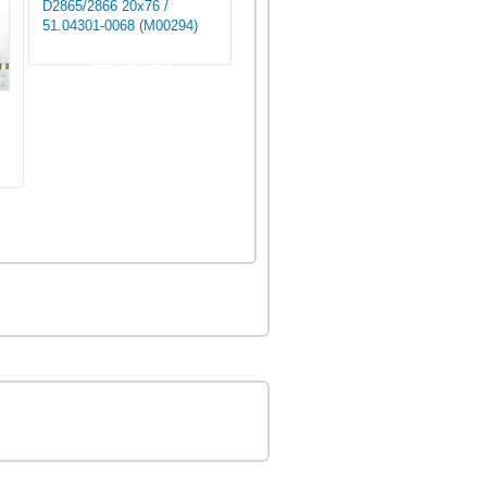
D2865/2866 20x76 /
51.04301-0068 (М00294)
300.00 руб