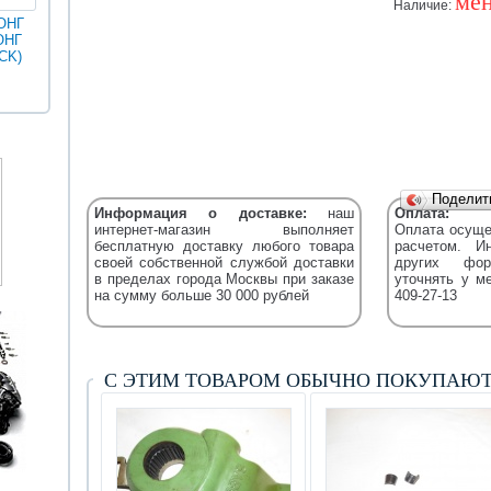
мен
Наличие:
ОНГ
ОНГ
MAN
ГОЛДЕН
CK)
Разное
Iveco
Икарус
Фильтры
ДРАГОН
Уточняйт
Fleetguard
(XML)
Подели
Информация о доставке:
наш
Оплата:
интернет-магазин выполняет
Оплата осуще
бесплатную доставку любого товара
расчетом. И
своей собственной службой доставки
других фор
в пределах города Москвы при заказе
уточнять у м
на сумму больше 30 000 рублей
409-27-13
С ЭТИМ ТОВАРОМ ОБЫЧНО ПОКУПАЮ