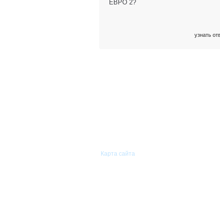
ЕВРО 2?
узнать от
© 2011—2026 «Сиам-Групп»
Оптовая торговля автомобильными
запасными частями.
Карта сайта