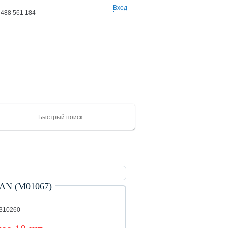
Вход
 488 561 184
Ваши заказы: 0 товаров
на сумму 0 руб
N (М01067)
ХАЙГЕР
CAMC
Mercedes
Catepillar
FAW
ЮТОНГ
Shacma
(KLQ)
ZK
7310260