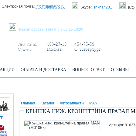
Электроная почта:
info@siamauto.ru
Skype:
ishkhan201
ICQ:
ЗАКАЗАТЬ ЗВОНОК
Режим работы: Пн-Пт с 9:00 до 18:00
+7 495/
+7 499/
+7 812/
409-27-13
454-75-58
790-75-58
Москва
С. Петербург
Москва
АКЦИИ
ОПЛАТА И ДОСТАВКА
ВОПРОС-ОТВЕТ
ОТЗЫВЫ
Главная
→
Каталог
→
Автозапчасти
→
MAN
КРЫШКА НИЖ. КРОНШТЕЙНА ПРАВАЯ MA
ZF
КИНГ
Darwin
Volvo
Scania
TATRA
Yuchai
ЛОНГ
plus
Артикул: 8163
(XMQ)