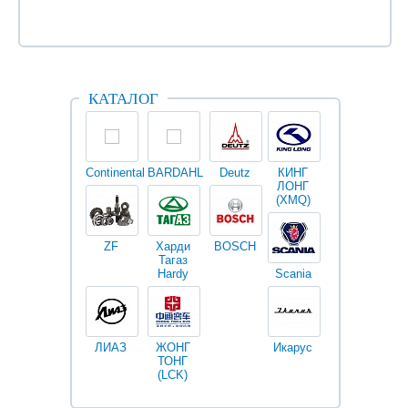
КАТАЛОГ
Continental
BARDAHL
Deutz
КИНГ
Darwin
V
ЛОНГ
plus
(XMQ)
ZF
Харди
BOSCH
Тагаз
Hardy
Scania
Разное
I
ЛИАЗ
ЖОНГ
Икарус
Фильтры
ТОНГ
Fleetguard
(LCK)