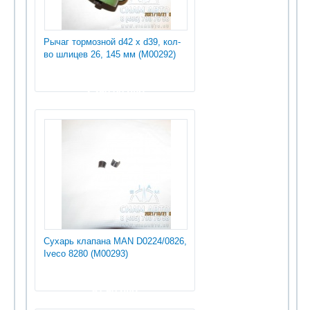
Рычаг тормозной d42 x d39, кол-
во шлицев 26, 145 мм (М00292)
2 250.00 руб
Сухарь клапана MAN D0224/0826,
Iveco 8280 (М00293)
67.50 руб