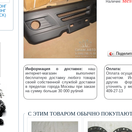
мен
Наличие:
ОНГ
ОНГ
MAN
ГОЛДЕН
CK)
Разное
Iveco
Икарус
Фильтры
ДРАГОН
Уточняйт
Fleetguard
(XML)
Подели
Информация о доставке:
наш
Оплата:
интернет-магазин выполняет
Оплата осуще
бесплатную доставку любого товара
расчетом. И
своей собственной службой доставки
других фор
в пределах города Москвы при заказе
уточнять у м
на сумму больше 30 000 рублей
409-27-13
С ЭТИМ ТОВАРОМ ОБЫЧНО ПОКУПАЮ