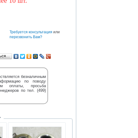
ее 10 шт.
BAW
CUMMINS
DONGFENG
TEREX
DENSO
HOWO
HYUNDAI
е
Требуется консультация
или
перезвонить Вам?
ться…
ствляется безналичным
нформацию по поводу
м оплаты, просьба
енеджеров по тел. (499)
Т