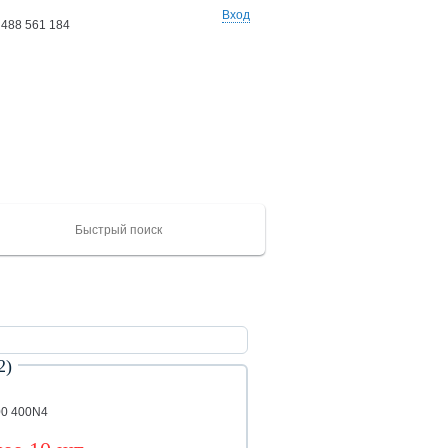
Вход
 488 561 184
Ваши заказы: 0 товаров
на сумму 0 руб
2)
ХАЙГЕР
CAMC
Mercedes
Catepillar
FAW
ЮТОНГ
Shacma
(KLQ)
ZK
00 400N4