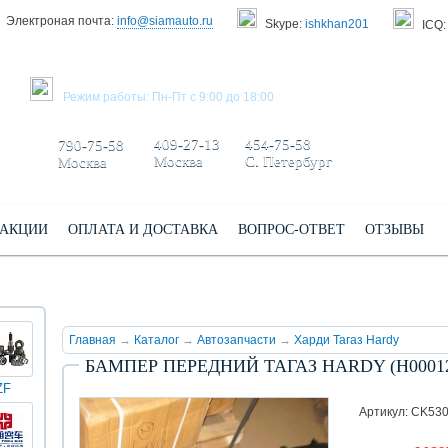
Электроная почта:
info@siamauto.ru
Skype:
ishkhan201
ICQ:
ЗАКАЗАТЬ ЗВОНОК
Режим работы: Пн-Пт с 9:00 до 18:00
+7 495/
+7 499/
+7 812/
409-27-13
454-75-58
790-75-58
Москва
С. Петербург
Москва
АКЦИИ
ОПЛАТА И ДОСТАВКА
ВОПРОС-ОТВЕТ
ОТЗЫВЫ
Главная
→
Каталог
→
Автозапчасти
→
Харди Тагаз Hardy
БАМПЕР ПЕРЕДНИЙ ТАГАЗ HARDY (Н0001
ZF
КИНГ
Darwin
Volvo
Scania
TATRA
Yuchai
ЛОНГ
plus
Артикул: CK53
(XMQ)