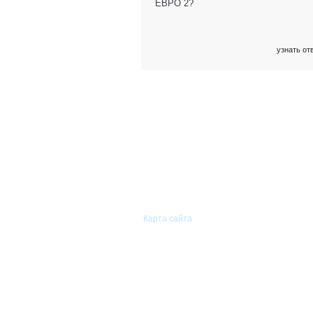
ЕВРО 2?
узнать от
© 2011—2026 «Сиам-Групп»
Оптовая торговля автомобильными
запасными частями.
Карта сайта