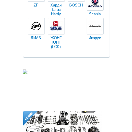
ZF
Харди
BOSCH
Тагаз
Hardy
Scania
Разное
I
ЛИАЗ
ЖОНГ
Икарус
Фильтры
ТОНГ
Fleetguard
(LCK)