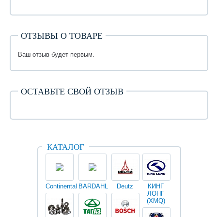
ОТЗЫВЫ О ТОВАРЕ
Ваш отзыв будет первым.
ОСТАВЬТЕ СВОЙ ОТЗЫВ
КАТАЛОГ
Continental
BARDAHL
Deutz
КИНГ
Darwin
V
ЛОНГ
plus
(XMQ)