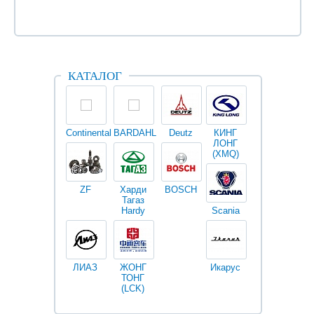
КАТАЛОГ
Continental
BARDAHL
Deutz
КИНГ
Darwin
V
ЛОНГ
plus
(XMQ)
ZF
Харди
BOSCH
Тагаз
Hardy
Scania
Разное
I
ЛИАЗ
ЖОНГ
Икарус
Фильтры
ТОНГ
Fleetguard
(LCK)