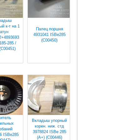
ладыш
й к-т на 1
Палец поршня
атун
4931041 ISBe285
2+4893693
(С00450)
185-285 /
(С00451)
няйте у
Уточняйте у
джеров
менеджеров
ситель
Вкладыш упорный
тильных
корен. ниж. стд
ебаний
3978824 ISBe 285
6 ISBe285
(А+) (С00446)