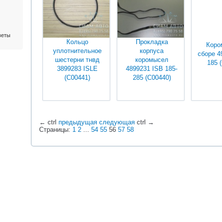
веты
Кольцо
Прокладка
Коро
уплотнительное
корпуса
сборе 4
шестерни тнвд
коромысел
185 
3899283 ISLE
4899231 ISB 185-
(С00441)
285 (С00440)
Уточняйте у
Уточняйте у
Уточ
менеджеров
менеджеров
мене
←
ctrl
предыдущая
следующая
ctrl
→
Страницы:
1
2
...
54
55
56
57
58
О КОМПАНИИ
НОВОСТИ
СТАТЬИ
АКЦИИ