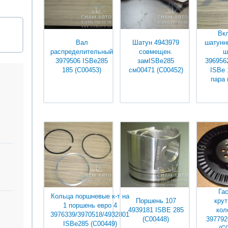
Вк
Вал
Шатун 4943979
шатунны
распределительный
совмещен.
ш
3979506 ISBe285
замISBe285
396956
185 (С00453)
см00471 (С00452)
ISBe 
пара 
Уточняйте у
Уточняйте у
Уточ
менеджеров
менеджеров
мене
Га
Кольца поршневые к-т на
Поршень 107
кру
1 поршень евро 4
4939181 ISBE 285
кол
3976339/3970518/4932801
(С00448)
397792
ISBe285 (С00449)