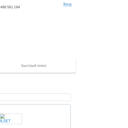
Вход
 488 561 184
Ваши заказы: 0 товаров
на сумму 0 руб
ХАЙГЕР
CAMC
Mercedes
Catepillar
FAW
ЮТОНГ
Shacma
(KLQ)
ZK
OLSET