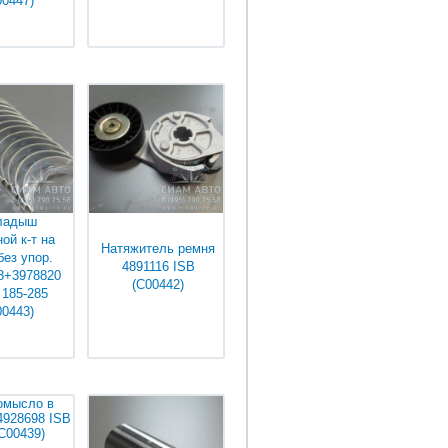
00447)
няйте у
Уточняйте у
джеров
менеджеров
ладыш
ой к-т на
Натяжитель ремня
без упор.
4891116 ISB
8+3978820
(С00442)
 185-285
00443)
няйте у
Уточняйте у
джеров
менеджеров