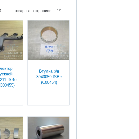
BAW
)
12
товаров на странице
CUMMINS
DONGFENG
TEREX
DENSO
HOWO
HYUNDAI
лектор
Втулка р/в
ускной
3940059 ISBe
211 ISBe
(С00454)
(С00455)
няйте у
Уточняйте у
джеров
менеджеров