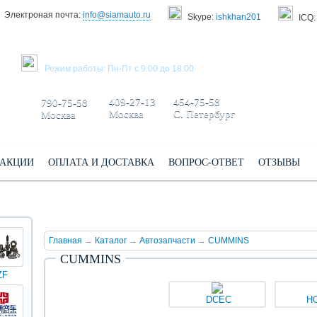
Электроная почта:
info@siamauto.ru
Skype:
ishkhan201
ICQ:
ЗАКАЗАТЬ ЗВОНОК
Режим работы: Пн-Пт с 9:00 до 18:00
+7 495/
+7 499/
+7 812/
409-27-13
454-75-58
790-75-58
Москва
С. Петербург
Москва
АКЦИИ
ОПЛАТА И ДОСТАВКА
ВОПРОС-ОТВЕТ
ОТЗЫВЫ
Главная
→
Каталог
→
Автозапчасти
→
CUMMINS
CUMMINS
ZF
КИНГ
Darwin
Volvo
Scania
TATRA
Yuchai
ЛОНГ
plus
(XMQ)
DCEC
H