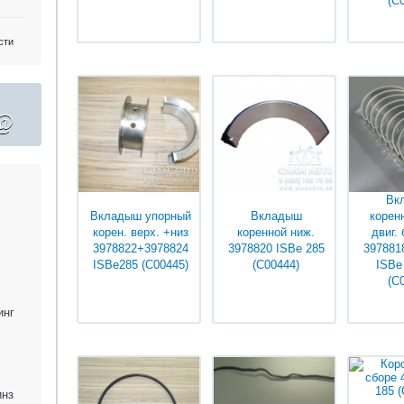
(С
Уточняйте у
Уточняйте у
Уточ
сти
менеджеров
менеджеров
мене
@
Вк
Вкладыш упорный
Вкладыш
коренн
корен. верх. +низ
коренной ниж.
двиг. 
3978822+3978824
3978820 ISBe 285
397881
ISBe285 (С00445)
(С00444)
ISBe
(С
Уточняйте у
Уточняйте у
Уточ
инг
менеджеров
менеджеров
мене
инз