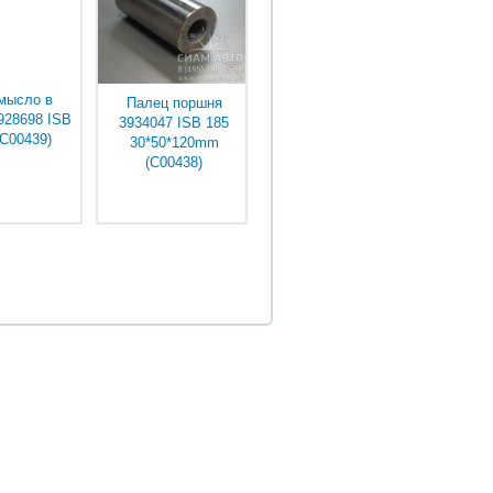
мысло в
Палец поршня
928698 ISB
3934047 ISB 185
(С00439)
30*50*120mm
(С00438)
няйте у
Уточняйте у
джеров
менеджеров
КОНТАКТЫ
НОМЕНКЛАТУРА