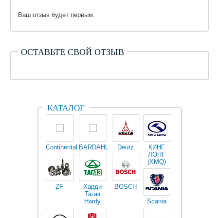
Ваш отзыв будет первым.
ОСТАВЬТЕ СВОЙ ОТЗЫВ
КАТАЛОГ
Continental
BARDAHL
Deutz
КИНГ
Darwin
V
ЛОНГ
plus
(XMQ)
ZF
Харди
BOSCH
Тагаз
Hardy
Scania
Разное
I