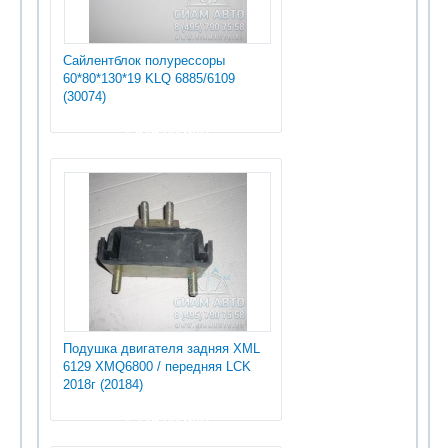
Сайлентблок полурессоры
60*80*130*19 KLQ 6885/6109
(30074)
1 815.00 руб
Подушка двигателя задняя XML
6129 XMQ6800 / передняя LCK
2018г (20184)
1 725.00 руб