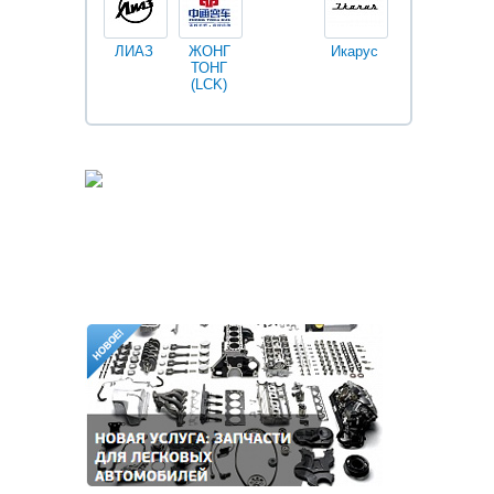
ЛИАЗ
ЖОНГ
Икарус
Фильтры
ТОНГ
Fleetguard
(LCK)