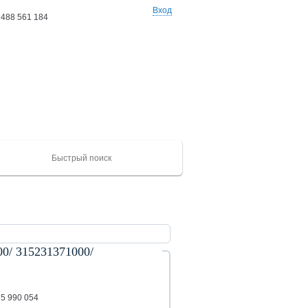
Вход
 488 561 184
Ваши заказы: 0 товаров
на сумму 0 руб
/ 315231371000/
ХАЙГЕР
CAMC
Mercedes
Catepillar
FAW
ЮТОНГ
Shacma
(KLQ)
ZK
75 990 054