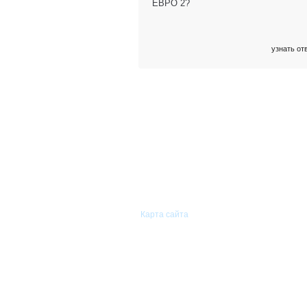
ЕВРО 2?
узнать от
© 2011—2026 «Сиам-Групп»
Оптовая торговля автомобильными
запасными частями.
Карта сайта