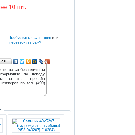
ее 10 шт.
BAW
CUMMINS
DONGFENG
TEREX
DENSO
HOWO
HYUNDAI
е
Требуется консультация
или
перезвонить Вам?
ться…
ствляется безналичным
нформацию по поводу
м оплаты, просьба
енеджеров по тел. (499)
Т