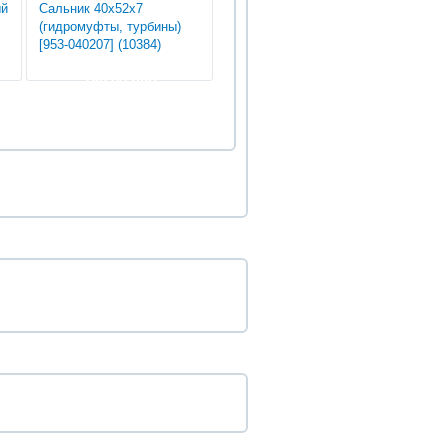
ый
Сальник 40х52х7
(гидромуфты, турбины)
[953-040207] (10384)
180.00 руб