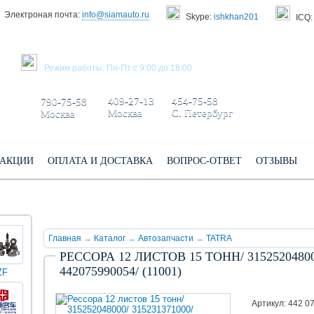
Электроная почта:
info@siamauto.ru
Skype:
ishkhan201
ICQ:
ЗАКАЗАТЬ ЗВОНОК
Режим работы: Пн-Пт с 9:00 до 18:00
+7 495/
+7 499/
+7 812/
409-27-13
454-75-58
790-75-58
Москва
С. Петербург
Москва
АКЦИИ
ОПЛАТА И ДОСТАВКА
ВОПРОС-ОТВЕТ
ОТЗЫВЫ
Главная
→
Каталог
→
Автозапчасти
→
TATRA
РЕССОРА 12 ЛИСТОВ 15 ТОНН/ 315252048000
442075990054/ (11001)
ZF
КИНГ
Darwin
Volvo
Scania
TATRA
Yuchai
ЛОНГ
plus
(XMQ)
Артикул: 442 0