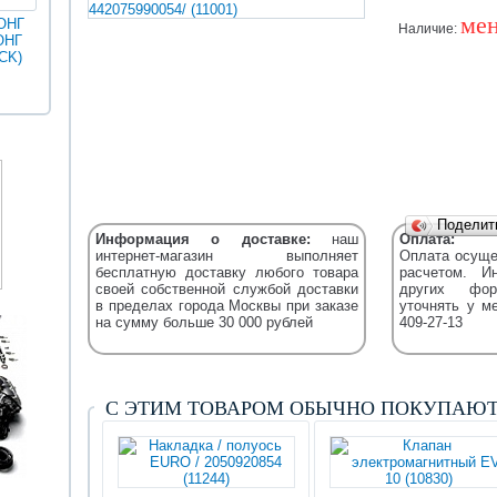
мен
ОНГ
Наличие:
ОНГ
MAN
ГОЛДЕН
CK)
Разное
Iveco
Икарус
Фильтры
ДРАГОН
Fleetguard
(XML)
Уточняйт
Подели
Информация о доставке:
наш
Оплата:
интернет-магазин выполняет
Оплата осуще
бесплатную доставку любого товара
расчетом. И
своей собственной службой доставки
других фор
в пределах города Москвы при заказе
уточнять у м
на сумму больше 30 000 рублей
409-27-13
С ЭТИМ ТОВАРОМ ОБЫЧНО ПОКУПАЮ