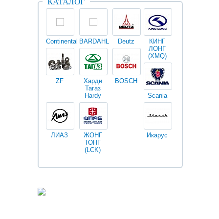
КАТАЛОГ
Continental
BARDAHL
Deutz
КИНГ
Darwin
V
ЛОНГ
plus
(XMQ)
ZF
Харди
BOSCH
Тагаз
Hardy
Scania
Разное
I
ЛИАЗ
ЖОНГ
Икарус
Фильтры
ТОНГ
Fleetguard
(LCK)