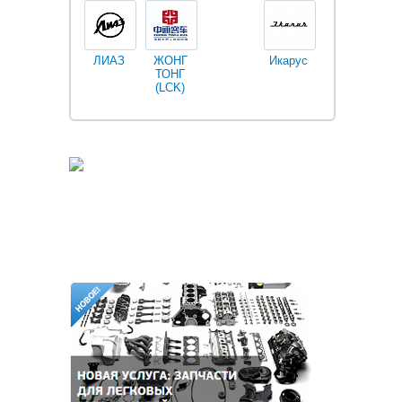
ЛИАЗ
ЖОНГ
Икарус
Фильтры
ТОНГ
Fleetguard
(LCK)