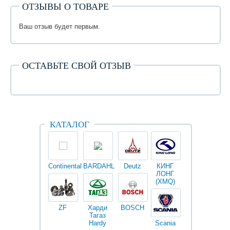
ОТЗЫВЫ О ТОВАРЕ
Ваш отзыв будет первым.
ОСТАВЬТЕ СВОЙ ОТЗЫВ
КАТАЛОГ
Continental
BARDAHL
Deutz
КИНГ
Darwin
V
ЛОНГ
plus
(XMQ)
ZF
Харди
BOSCH
Тагаз
Hardy
Scania
Разное
I