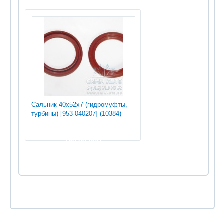
Сальник 40х52х7 (гидромуфты,
турбины) [953-040207] (10384)
180.00 руб