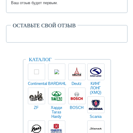
Ваш отзыв будет первым.
ОСТАВЬТЕ СВОЙ ОТЗЫВ
КАТАЛОГ
Continental
BARDAHL
Deutz
КИНГ
Darwin
V
ЛОНГ
plus
(XMQ)
ZF
Харди
BOSCH
Тагаз
Hardy
Scania
Разное
I