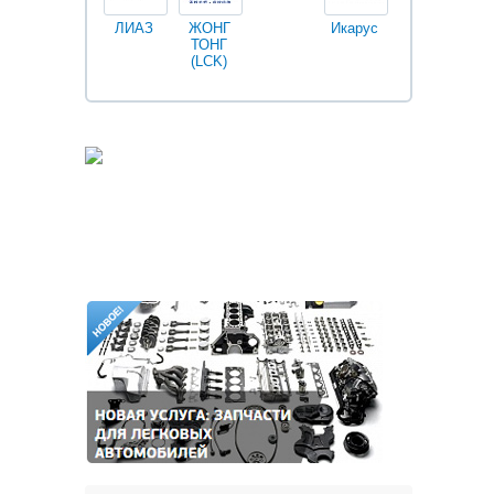
ЛИАЗ
ЖОНГ
Икарус
Фильтры
ТОНГ
Fleetguard
(LCK)