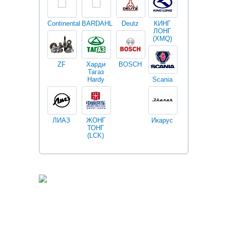
Continental
BARDAHL
Deutz
КИНГ
Darwin
V
ЛОНГ
plus
(XMQ)
ZF
Харди
BOSCH
Тагаз
Hardy
Scania
Разное
I
ЛИАЗ
ЖОНГ
Икарус
Фильтры
ТОНГ
Fleetguard
(LCK)