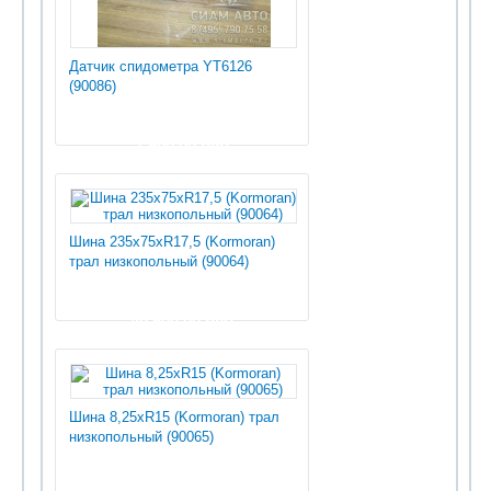
Датчик спидометра YT6126
(90086)
7 500.00 руб
Шина 235х75хR17,5 (Kormoran)
трал низкопольный (90064)
40 500.00 руб
Шина 8,25хR15 (Kormoran) трал
низкопольный (90065)