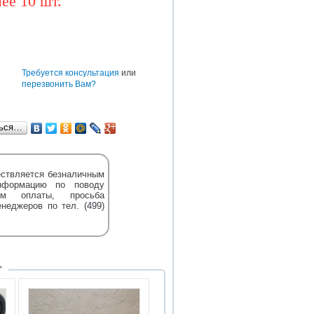
ее 10 шт.
BAW
CUMMINS
DONGFENG
TEREX
DENSO
HOWO
HYUNDAI
е
Требуется консультация
или
перезвонить Вам?
ться…
ствляется безналичным
нформацию по поводу
м оплаты, просьба
енеджеров по тел. (499)
Т