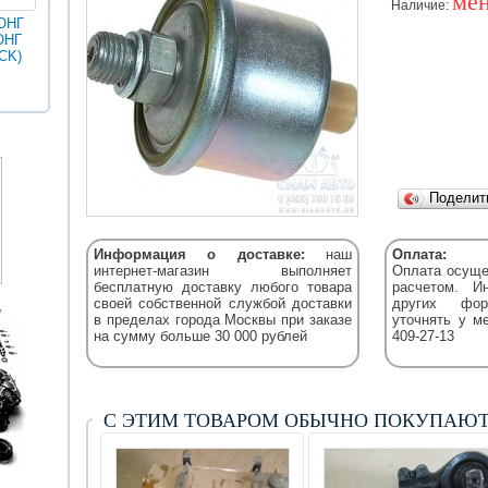
мен
Наличие:
ОНГ
ОНГ
MAN
ГОЛДЕН
CK)
Разное
Iveco
Икарус
Фильтры
ДРАГОН
Уточняйт
Fleetguard
(XML)
Подели
Информация о доставке:
наш
Оплата:
интернет-магазин выполняет
Оплата осуще
бесплатную доставку любого товара
расчетом. И
своей собственной службой доставки
других фор
в пределах города Москвы при заказе
уточнять у м
на сумму больше 30 000 рублей
409-27-13
С ЭТИМ ТОВАРОМ ОБЫЧНО ПОКУПАЮ