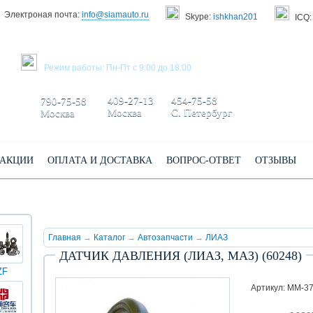
Электроная почта:
info@siamauto.ru
Skype:
ishkhan201
ICQ:
ЗАКАЗАТЬ ЗВОНОК
Режим работы: Пн-Пт с 9:00 до 18:00
+7 495/
+7 499/
+7 812/
409-27-13
454-75-58
790-75-58
Москва
С. Петербург
Москва
АКЦИИ
ОПЛАТА И ДОСТАВКА
ВОПРОС-ОТВЕТ
ОТЗЫВЫ
Главная
→
Каталог
→
Автозапчасти
→
ЛИАЗ
ДАТЧИК ДАВЛЕНИЯ (ЛИАЗ, МАЗ) (60248)
ZF
КИНГ
Darwin
Volvo
Scania
TATRA
Yuchai
ЛОНГ
plus
Артикул: ММ-3
(XMQ)