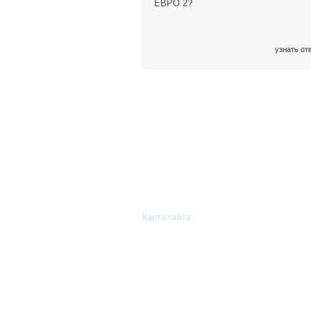
ЕВРО 2?
узнать от
© 2011—2026 «Сиам-Групп»
Оптовая торговля автомобильными
запасными частями.
Карта сайта