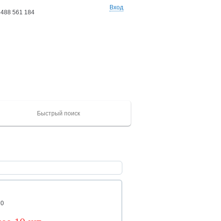
Вход
 488 561 184
Ваши заказы: 0 товаров
на сумму 0 руб
ХАЙГЕР
CAMC
Mercedes
Catepillar
FAW
ЮТОНГ
Shacma
(KLQ)
ZK
70