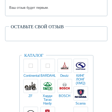
Ваш отзыв будет первым.
ОСТАВЬТЕ СВОЙ ОТЗЫВ
КАТАЛОГ
Continental
BARDAHL
Deutz
КИНГ
Darwin
V
ЛОНГ
plus
(XMQ)
ZF
Харди
BOSCH
Тагаз
Hardy
Scania
Разное
I