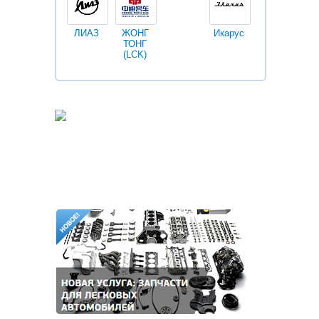
ЛИАЗ
ЖОНГ
Икарус
Фильтры
ТОНГ
Fleetguard
(LCK)