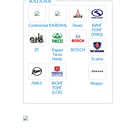
КАТАЛОГ
Continental
BARDAHL
Deutz
КИНГ
Darwin
V
ЛОНГ
plus
(XMQ)
ZF
Харди
BOSCH
Тагаз
Hardy
Scania
Разное
I
ЛИАЗ
ЖОНГ
Икарус
Фильтры
ТОНГ
Fleetguard
(LCK)