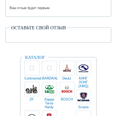
Ваш отзыв будет первым.
ОСТАВЬТЕ СВОЙ ОТЗЫВ
КАТАЛОГ
Continental
BARDAHL
Deutz
КИНГ
Darwin
V
ЛОНГ
plus
(XMQ)
ZF
Харди
BOSCH
Тагаз
Hardy
Scania
Разное
I