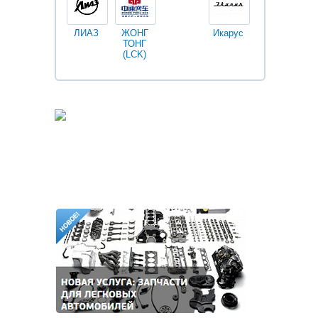
ЛИАЗ
ЖОНГ
Икарус
Фильтры
ТОНГ
Fleetguard
(LCK)