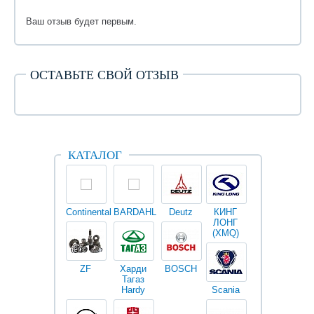
Ваш отзыв будет первым.
ОСТАВЬТЕ СВОЙ ОТЗЫВ
КАТАЛОГ
Continental
BARDAHL
Deutz
КИНГ
Darwin
V
ЛОНГ
plus
(XMQ)
ZF
Харди
BOSCH
Тагаз
Hardy
Scania
Разное
I