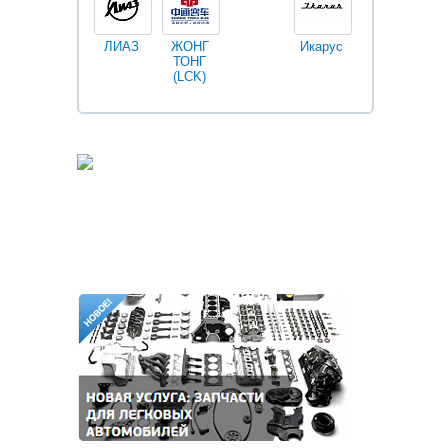
ЛИАЗ
ЖОНГ
Икарус
Фильтры
ТОНГ
Fleetguard
(LCK)