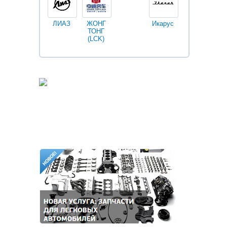
ЛИАЗ
ЖОНГ
Икарус
Фильтры
ТОНГ
Fleetguard
(LCK)