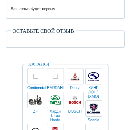
Ваш отзыв будет первым.
ОСТАВЬТЕ СВОЙ ОТЗЫВ
КАТАЛОГ
Continental
BARDAHL
Deutz
КИНГ
Darwin
V
ЛОНГ
plus
(XMQ)
ZF
Харди
BOSCH
Тагаз
Hardy
Scania
Разное
I