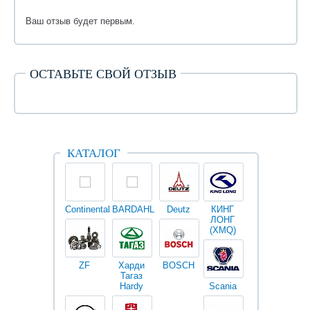
Ваш отзыв будет первым.
ОСТАВЬТЕ СВОЙ ОТЗЫВ
КАТАЛОГ
Continental
BARDAHL
Deutz
КИНГ
Darwin
V
ЛОНГ
plus
(XMQ)
ZF
Харди
BOSCH
Тагаз
Hardy
Scania
Разное
I