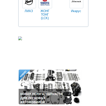
ЛИАЗ
ЖОНГ
Икарус
Фильтры
ТОНГ
Fleetguard
(LCK)