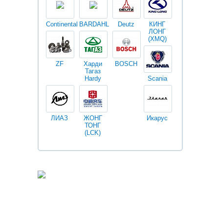
Continental
BARDAHL
Deutz
КИНГ
Darwin
V
ЛОНГ
plus
(XMQ)
ZF
Харди
BOSCH
Тагаз
Hardy
Scania
Разное
I
ЛИАЗ
ЖОНГ
Икарус
Фильтры
ТОНГ
Fleetguard
(LCK)