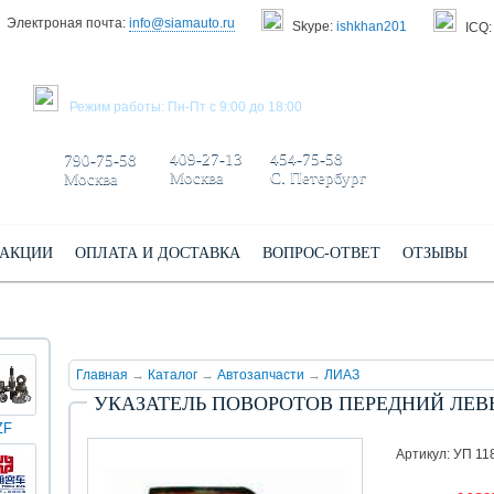
Электроная почта:
info@siamauto.ru
Skype:
ishkhan201
ICQ:
ЗАКАЗАТЬ ЗВОНОК
Режим работы: Пн-Пт с 9:00 до 18:00
+7 495/
+7 499/
+7 812/
409-27-13
454-75-58
790-75-58
Москва
С. Петербург
Москва
АКЦИИ
ОПЛАТА И ДОСТАВКА
ВОПРОС-ОТВЕТ
ОТЗЫВЫ
Главная
→
Каталог
→
Автозапчасти
→
ЛИАЗ
УКАЗАТЕЛЬ ПОВОРОТОВ ПЕРЕДНИЙ ЛЕВЫЙ 
ZF
КИНГ
Darwin
Volvo
Scania
TATRA
Yuchai
ЛОНГ
plus
Артикул: УП 11
(XMQ)