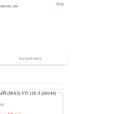
Вход
 488 561 184
Ваши заказы: 0 товаров
на сумму 0 руб
(МАЗ) УП 118 Л (60144)
ХАЙГЕР
CAMC
Mercedes
Catepillar
FAW
ЮТОНГ
Shacma
(KLQ)
ZK
8 Л