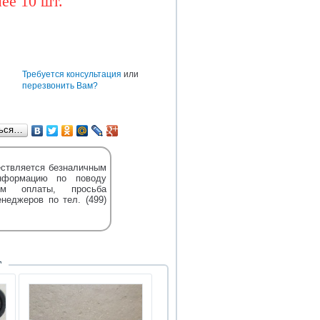
ее 10 шт.
BAW
CUMMINS
DONGFENG
TEREX
DENSO
HOWO
HYUNDAI
е
Требуется консультация
или
перезвонить Вам?
ться…
ствляется безналичным
нформацию по поводу
м оплаты, просьба
енеджеров по тел. (499)
Т