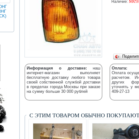
мен
Наличие:
ОНГ
ОНГ
MAN
ГОЛДЕН
CK)
Разное
Iveco
Икарус
Фильтры
ДРАГОН
Уточняйт
Fleetguard
(XML)
Подели
Информация о доставке:
наш
Оплата:
интернет-магазин выполняет
Оплата осуще
бесплатную доставку любого товара
расчетом. И
своей собственной службой доставки
других фор
в пределах города Москвы при заказе
уточнять у м
на сумму больше 30 000 рублей
409-27-13
С ЭТИМ ТОВАРОМ ОБЫЧНО ПОКУПАЮ