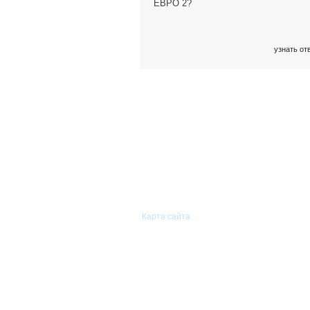
ЕВРО 2?
узнать от
© 2011—2026 «Сиам-Групп»
Оптовая торговля автомобильными
запасными частями.
Карта сайта