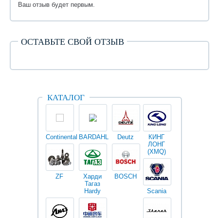
Ваш отзыв будет первым.
ОСТАВЬТЕ СВОЙ ОТЗЫВ
КАТАЛОГ
Continental
BARDAHL
Deutz
КИНГ
Darwin
V
ЛОНГ
plus
(XMQ)
ZF
Харди
BOSCH
Тагаз
Hardy
Scania
Разное
I