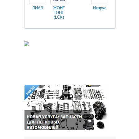
ЛИАЗ
ЖОНГ
Икарус
Фильтры
ТОНГ
Fleetguard
(LCK)