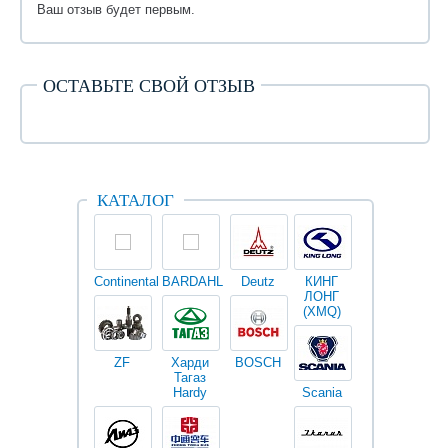
Ваш отзыв будет первым.
ОСТАВЬТЕ СВОЙ ОТЗЫВ
КАТАЛОГ
Continental
BARDAHL
Deutz
КИНГ
Darwin
V
ЛОНГ
plus
(XMQ)
ZF
Харди
BOSCH
Тагаз
Hardy
Scania
Разное
I