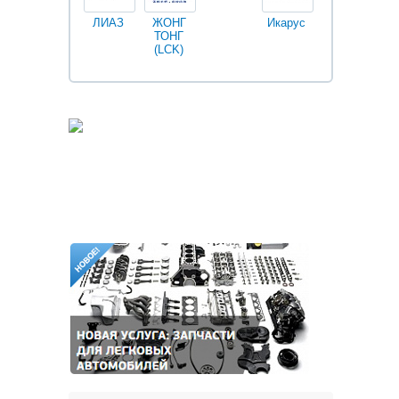
ЛИАЗ
ЖОНГ
Икарус
Фильтры
ТОНГ
Fleetguard
(LCK)