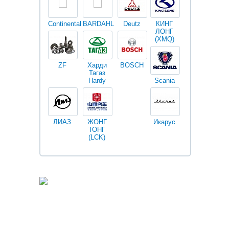
Continental
BARDAHL
Deutz
КИНГ
Darwin
V
ЛОНГ
plus
(XMQ)
ZF
Харди
BOSCH
Тагаз
Hardy
Scania
Разное
I
ЛИАЗ
ЖОНГ
Икарус
Фильтры
ТОНГ
Fleetguard
(LCK)